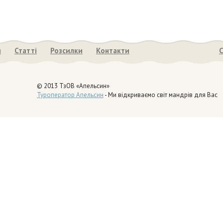
я
Статті
Розсилки
Контакти
С
© 2013 ТзОВ «Апельсин»
Туроператор Апельсин
- Ми відкриваємо світ мандрів для Вас