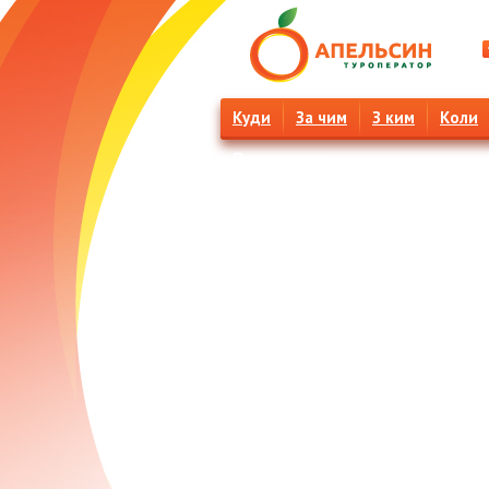
Куди
За чим
З ким
Коли
Перевезення