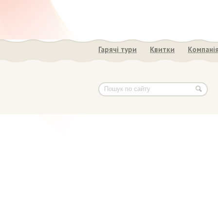
Гарячі тури
Квитки
Компані