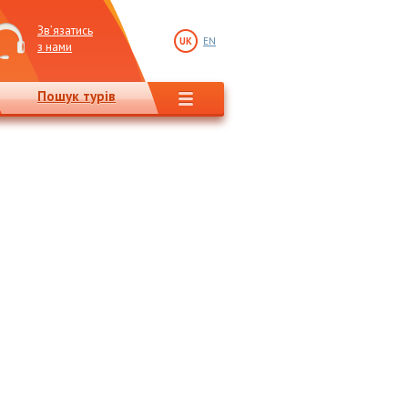
Зв’язатись
UK
EN
з нами
Пошук турів