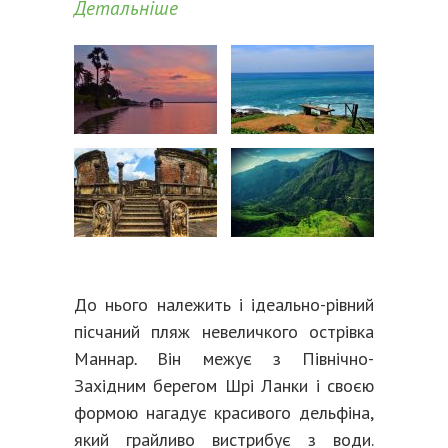
Детальніше
До нього належить і ідеально-рівний
пісчаний пляж невеличкого острівка
Маннар
.
Він межує з Північно-
Західним берегом Шрі Ланки і своєю
формою нагадує красивого дельфіна,
який грайливо вистрибує з води.