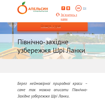
UK
EN
Зв’язатись з
нами
Пошук турів
Північно-західне
узбережжя Шрі Ланки
Берег неймовірної природної краси –
саме так можна описати Північно-
Західне узбережжя Шрі Ланки.