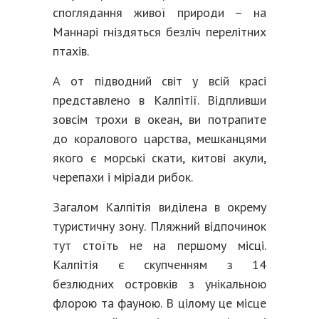
споглядання живої природи – на
Маннарі гніздяться безліч перелітних
птахів.
А от підводний світ у всій красі
представлено в Калпітії. Відпливши
зовсім трохи в океан, ви потрапите
до коралового царства, мешканцями
якого є морські скати, китові акули,
черепахи і міріади рибок.
Загалом Калпітія виділена в окрему
туристичну зону. Пляжний відпочинок
тут стоїть не на першому місці.
Калпітія є скупченням з 14
безлюдних островків з унікальною
флорою та фауною. В цілому це місце