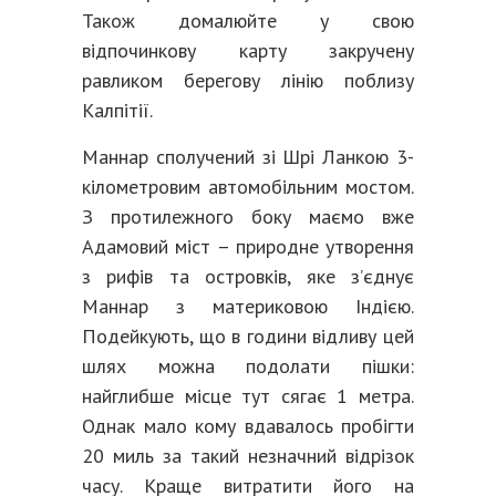
Також домалюйте у свою
відпочинкову карту закручену
равликом берегову лінію поблизу
Калпітії.
Маннар сполучений зі Шрі Ланкою 3-
кілометровим автомобільним мостом.
З протилежного боку маємо вже
Адамовий міст – природне утворення
з рифів та островків, яке з’єднує
Маннар з материковою Індією.
Подейкують, що в години відливу цей
шлях можна подолати пішки:
найглибше місце тут сягає 1 метра.
Однак мало кому вдавалось пробігти
20 миль за такий незначний відрізок
часу. Краще витратити його на