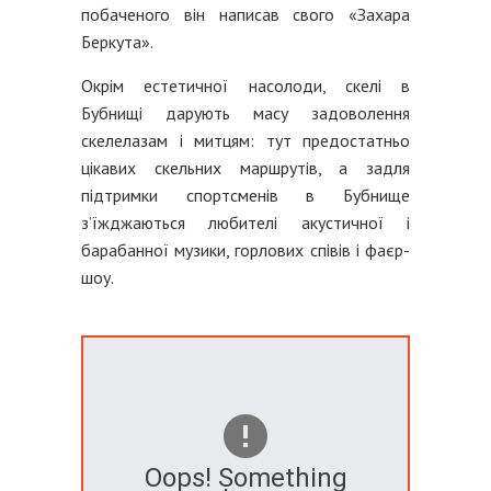
побаченого він написав свого «Захара
Беркута».
Окрім естетичної насолоди, скелі в
Бубнищі дарують масу задоволення
скелелазам і митцям: тут предостатньо
цікавих скельних маршрутів, а задля
підтримки спортсменів в Бубнище
з’їжджаються любителі акустичної і
барабанної музики, горлових співів і фаєр-
шоу.
Oops! Something