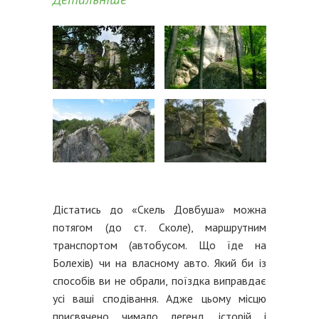
Дістатись до «Скель Довбуша» можна
потягом (до ст. Сколе), маршрутним
транспортом (автобусом. Що їде на
Болехів) чи на власному авто. Який би із
способів ви не обрали, поїздка виправдає
усі ваші сподівання. Адже цьому місцю
присвячено чимало легенд, історій і