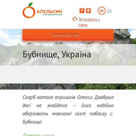
UK
EN
Зв’язатись з
нами
Пошук турів
Бубнище, Україна
Cкарб ватага опришків Олекси Довбуша
досі не знайдено – його надійно
оберігають мовчазні скелі поблизу с.
Бубнище.
Детальніше