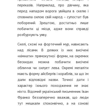
переказів. Наприклад, про дівчину, яка
перед нападом ворога увійшла в скелю і
сповнила силою свій народ – супостат був
поборений. Зрештою, достатньо лише
побачити ці місця, адже вони справді
розбурхують уяву.
Скелі, схожі на фортечний мур, нависають
над лісами. В деяких із них висічені
«кімнати» прямокутної форми, на окремих
бескидах можна побачити висічені
обличчя чи силует лева. Окремі мегаліти
мають форму айсбергів і кораблів, за що їм
дали відповідні назви. Точної дати і
характер їхнього походження не знає
ніхто. Відомий український письменник Іван
Франко беззаперечно вважав, що люди
тут мешкали споконвічно, а на сонові