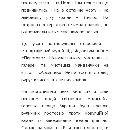
частину міста – на Поділ. Там теж є на що
подиивитись. І не в останню чергу – на
найбільшу ріку країни – Дніпро. На
островах зосереджено чимало пляжів, де
відпочивальників чекає чимало розваг.
До уваги поціновувачів старовини –
етнографічний музей під відкритим небом
«Пирогово». Шанувальникам мистецва –
галереї та мистецькі майданчики на
кшталт «Арсеналу». Нічне життя столиці
вирує в чисельних нічних клубах.
На сьогоднішній день Київ ще й став
центром подій світового масштабу:
головна площа України була ареною
вуличних протестів проти корупційної
влади, які завершились доволі трагічно.
Однак і на момент «Революції гідності», і в