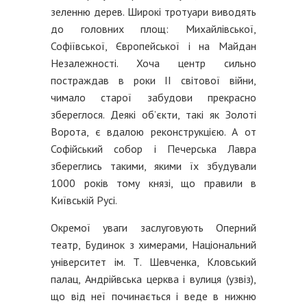
зеленню дерев. Широкі тротуари виводять
до головних площ: Михайлівської,
Софіївської, Європейської і на Майдан
Незалежності. Хоча центр сильно
постраждав в роки ІІ світової війни,
чимало старої забудови прекрасно
збереглося. Деякі об’єкти, такі як Золоті
Ворота, є вдалою реконструкцією. А от
Софійський собор і Печерська Лавра
збереглись такими, якими їх збудували
1000 років тому князі, що правили в
Київській Русі.
Окремої уваги заслуговують Оперний
театр, Будинок з химерами, Національний
університет ім. Т. Шевченка, Кловський
палац, Андрійвська церква і вулиця (узвіз),
що від неї починається і веде в нижню