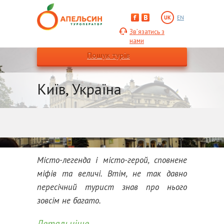
UK
EN
Зв’язатись з
нами
Пошук турів
Київ, Україна
Місто-легенда і місто-герой, сповнене
міфів та величі. Втім, не так давно
пересічний турист знав про нього
зовсім не багато.
Детальніше