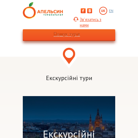
UK
EN
Зв’язатись з
нами
Пошук турів
Екскурсійні тури
Екскурсійні