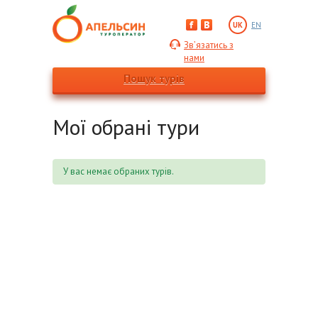
UK
EN
Зв’язатись з
нами
Пошук турів
Мої обрані тури
У вас немає обраних турів.