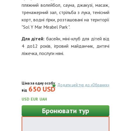
пляжний волейбол, сауна, джакузі, масаж,
тренажерний зал, стрільба з лука, тенісний
корт, водні гірки, розташовані на території
"Sol Y Mar Mirabel Park ".
Для дітей:
басейн, міні-клуб для дітей від
4 до12 років, ігровий майданчик, дитячі
ліжечка, послуги няні.
Ціна за одну особу
Додати цей тур до «Обраних»
650 USD
від
USD
EUR
UAH
Бронювати тур