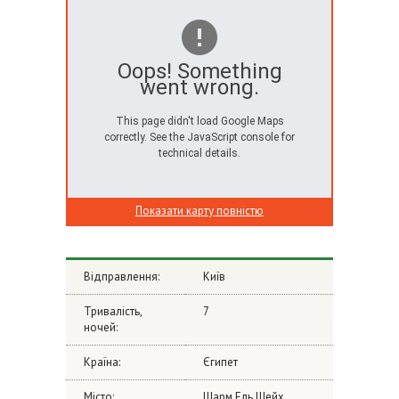
Oops! Something
went wrong.
This page didn't load Google Maps
correctly. See the JavaScript console for
technical details.
Показати карту повністю
Відправлення:
Київ
Тривалість,
7
ночей:
Країна:
Єгипет
Місто:
Шарм Ель Шейх,