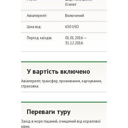
Єгипет
Авіапереліт:
Включений
Ціна від:
650 USD
Період заїздів:
01.01.2016 —
31.12.2016
У вартість включено
Авіапереліт, трансфер, проживання, харчування,
страховка.
Переваги туру
Захід в море піщаний, очищений від коралової
кірки.