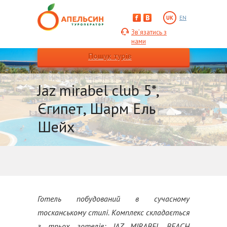
UK
EN
Зв’язатись з
нами
Пошук турів
Jaz mirabel club 5*,
Єгипет, Шарм Ель
Шейх
Готель побудований в сучасному
тосканському стилі. Комплекс складається
з трьох готелів: JAZ MIRABEL BEACH