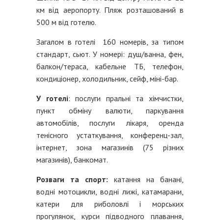
км від аеропорту. Пляж розташований в
500 м від готелю.
Загалом в готелі 160 номерів, за типом
стандарт, сьют. У номері: душ/ванна, фен,
балкон/тераса, кабельне ТБ, телефон,
кондиціонер, холодильник, сейф, міні-бар.
У готелі
: послуги пральні та хімчистки,
пункт обміну валюти, паркування
автомобілів, послуги лікаря, оренда
тенісного устаткування, конференц-зал,
інтернет, зона магазинів (75 різних
магазинів), банкомат.
Розваги та спорт:
катання на банані,
водні мотоцикли, водні лижі, катамарани,
катери для риболовлі і морських
прогулянок, курси підводного плавання,