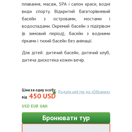
плавання, масаж, SРА і салон краси, водні
види спорту. Відкритий багаторівневий
басейн з островами, мостами і
водоспадами. Окремий басейн з підігрівом
(в зимовий період), басейн з водними
гірками і тихий басейн без анімації.
Для дітей: дитячий басейн, дитячий клуб,
дитяча дискотека кожен вечір.
Ціна за одну особу
Додати цей тур до «Обраних»
450 USD
від
USD
EUR
UAH
Бронювати тур