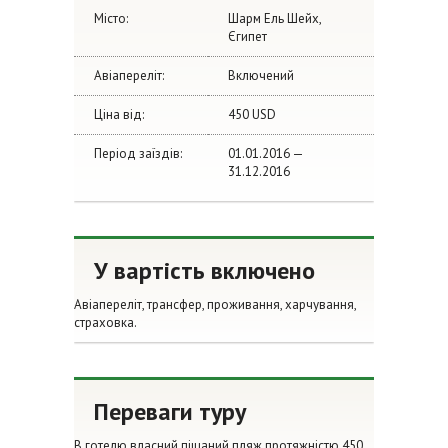
Місто:
Шарм Ель Шейх,
Єгипет
Авіапереліт:
Включений
Ціна від:
450 USD
Період заїздів:
01.01.2016 —
31.12.2016
У вартість включено
Авіапереліт, трансфер, проживання, харчування,
страховка.
Переваги туру
В готелю власний піщаний пляж протяжністю 450