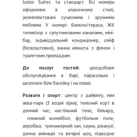
Junior Suites та стандарт. Всі номери
оформлені в класичному стилі,
укомплектовані сучасними і зручними
меблями. У номері: балкон/тераса, ЖК
телевізор з супутниковими каналами, міні-
бар, індивідуальний кондиціонер, сейф
(безкоштовно), ванна кімната з феном і
туалетним приладдям.
До послуг гостей:
цілодобове
обслуговування в барі, парасольки і
шезлонги біля басейну і на пляжі.
Розваги і спорт
: центр з дайвінгу, міні
аква-парк (3 водні гірки), тенісний корт в
денний час, настільний теніс, більярд,
пляжний волейбол, футбольне поле,
аеробіка, тренажерний зал, сауна, джакузі,
денна анімація та вечірні шоу, підводне