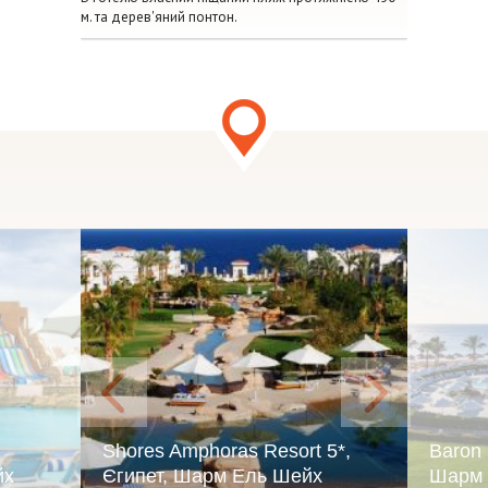
м. та дерев'яний понтон.
Shores Amphoras Resort 5*,
Baron 
йх
Єгипет, Шарм Ель Шейх
Шарм 