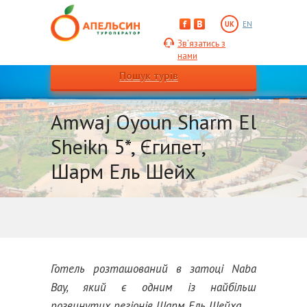
UK
EN
Зв’язатись з
нами
Пошук турів
Amwaj Oyoun Sharm El
Sheikn 5*, Єгипет,
Шарм Ель Шейх
Готель розташований в затоці Nabа
Bay, який є одним із найбільш
розвинутих регіонів Шарм Ель Шейха.