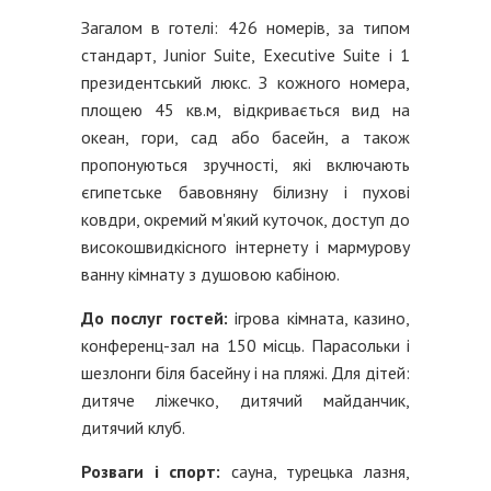
Загалом в готелі: 426 номерів, за типом
стандарт, Junior Suite, Executive Suite і 1
президентський люкс. З кожного номера,
площею 45 кв.м, відкривається вид на
океан, гори, сад або басейн, а також
пропонуються зручності, які включають
єгипетське бавовняну білизну і пухові
ковдри, окремий м'який куточок, доступ до
високошвидкісного інтернету і мармурову
ванну кімнату з душовою кабіною.
До послуг гостей:
ігрова кімната, казино,
конференц-зал на 150 місць. Парасольки і
шезлонги біля басейну і на пляжі. Для дітей:
дитяче ліжечко, дитячий майданчик,
дитячий клуб.
Розваги і спорт:
сауна, турецька лазня,