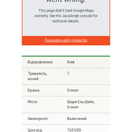
This page didn't load Google Maps
correctly. See the JavaScript console for
technical details.
Показати карту повністю
Відправлення:
Київ
Тривалість,
7
ночей:
Країна:
Єгипет
Місто:
Шарм Ель Шейх,
Єгипет
Авіапереліт:
Включений
Ціна від:
710 USD