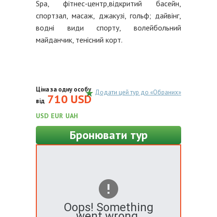
Spa, фітнес-центр,відкритий басейн,
спортзал, масаж, джакузі, гольф; дайвінг,
водні види спорту, волейбольний
майданчик, тенісний корт.
Ціна за одну особу
Додати цей тур до «Обраних»
710 USD
від
USD
EUR
UAH
Бронювати тур
Oops! Something
went wrong.