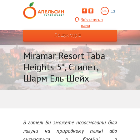
UK
EN
Зв’язатись з
нами
Пошук турів
Miramar Resort Taba
Heights 5*, Єгипет,
Шарм Ель Шейх
В готелі Ви зможете позасмагати біля
лагуни на природному пляжі або
викупатися в басейні з