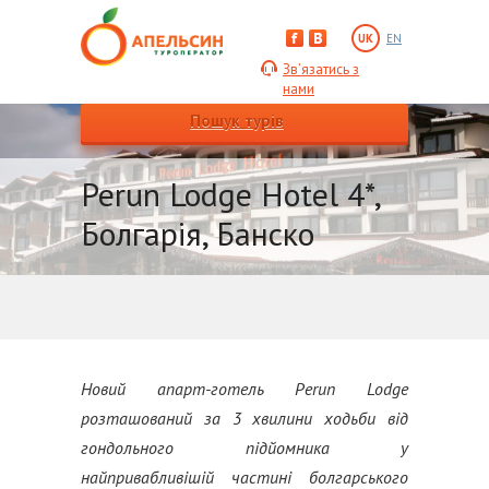
UK
EN
Зв’язатись з
нами
Пошук турів
Perun Lodge Hotel 4*,
Болгарія, Банско
Новий апарт-готель Perun Lodge
розташований за 3 хвилини ходьби від
гондольного підйомника у
найпривабливішій частині болгарського