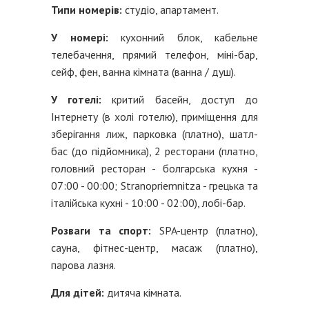
Типи номерів:
студіо, апартамент.
У номері:
кухонний блок, кабельне
телебачення, прямий телефон, міні-бар,
сейф, фен, ванна кімната (ванна / душ).
У готелі:
критий басейн, доступ до
Інтернету (в холі готелю), приміщення для
зберігання лиж, парковка (платно), шатл-
бас (до підйомника), 2 ресторани (платно,
головний ресторан - болгарська кухня -
07:00 - 00:00; Stranopriemnitza - грецька та
італійська кухні - 10:00 - 02:00), лобі-бар.
Розваги та спорт:
SPA-центр (платно),
сауна, фітнес-центр, масаж (платно),
парова лазня.
Для дітей:
дитяча кімната.