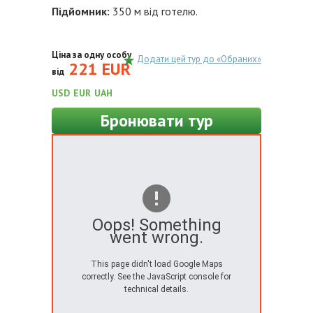
Підйомник:
350 м від готелю.
Ціна за одну особу
Додати цей тур до «Обраних»
221 EUR
від
USD
EUR
UAH
Бронювати тур
Oops! Something
went wrong.
This page didn't load Google Maps
correctly. See the JavaScript console for
technical details.