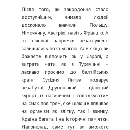
Після того, як закордоння стало
доступнішим, чимало людей
досконало вивчили Польщу,
Німеччину, Австрію, навіть Францію. А
от північні напрямки незаслужено
залишились поза увагою. Але якщо ви
бажаєте відпочити як у Європі, а
витрати мати, як в Туреччині –
ласкаво просимо до балтійських
країн. Сусідня Литва подарує
незабутні Друскінінкай – цілющий
курорт із насиченим і солодкуватим
на смак повітрям, яке цілюще впливає
на організм як влітку, так і взимку.
Країна багата і на історичні пам’ятки.
Наприклад, саме тут ви зможете