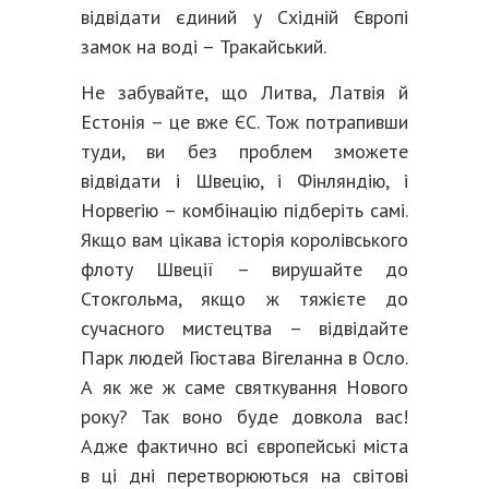
відвідати єдиний у Східній Європі
замок на воді – Тракайський.
Не забувайте, що Литва, Латвія й
Естонія – це вже ЄС. Тож потрапивши
туди, ви без проблем зможете
відвідати і Швецію, і Фінляндію, і
Норвегію – комбінацію підберіть самі.
Якщо вам цікава історія королівського
флоту Швеції – вирушайте до
Стокгольма, якщо ж тяжієте до
сучасного мистецтва – відвідайте
Парк людей Гюстава Вігеланна в Осло.
А як же ж саме святкування Нового
року? Так воно буде довкола вас!
Адже фактично всі європейські міста
в ці дні перетворюються на світові