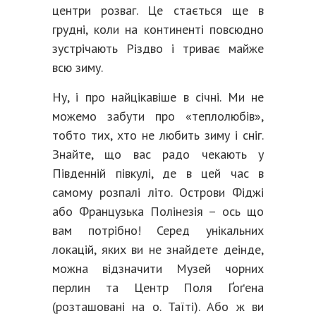
центри розваг. Це стається ще в
грудні, коли на континенті повсюдно
зустрічають Різдво і триває майже
всю зиму.
Ну, і про найцікавіше в січні. Ми не
можемо забути про «теплолюбів»,
тобто тих, хто не любить зиму і сніг.
Знайте, що вас радо чекають у
Південній півкулі, де в цей час в
самому розпалі літо. Острови Фіджі
або Французька Полінезія – ось що
вам потрібно! Серед унікальних
локацій, яких ви не знайдете деінде,
можна відзначити Музей чорних
перлин та Центр Поля Ґоґена
(розташовані на о. Таїті). Або ж ви