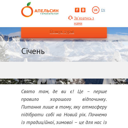
UK
EN
Зв’язатись з
нами
Пошук турів
Січень
Свято там, де ви є! Це – перше
правило хорошого відпочинку.
Питання лише в тому, яку атмосферу
підібрати собі на Новий рік. Почнемо
із традиційної, зимової – це для нас із