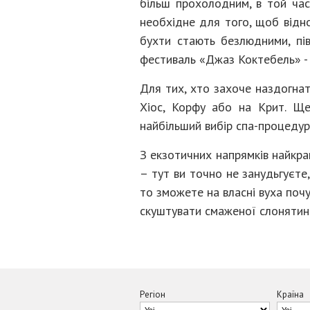
більш прохолодним, в той час 
необхідне для того, щоб відно
бухти стають безлюдними, пі
фестиваль «Джаз Коктебель» - 
Для тих, хто захоче наздогнати
Хіос, Корфу або на Крит. Ще
найбільший вибір спа-процедур
З екзотичних напрямків найкра
– тут ви точно не занудьгуєте
то зможете на власні вуха почу
скуштувати смаженої слонятин
Регіон
Країна