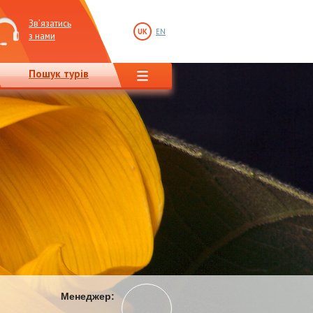
Зв’язатись
UK
EN
з нами
Пошук турів
Менеджер: