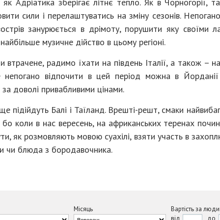
як Адріатика зберігає літнє тепло. Як в Чорногорії, та
вити сили і перелаштуватись на зміну сезонів. Непогано
вострів занурюється в дрімоту, порушити яку своїми 
найбільше музичне дійство в цьому регіоні.
 втрачене, радимо їхати на південь Італії, а також – на
 непогано відпочити в цей період можна в Йорданії
 за доволі привабливими цінами.
ще підійдуть Балі і Таїланд. Врешті-решт, смаки найвиба
, бо коли в нас вересень, на африканських теренах почи
ти, як розмовляють мовою суахілі, взяти участь в захоп
и чи блюда з бородавочника.
Місяць
Вартість за люди
від
до