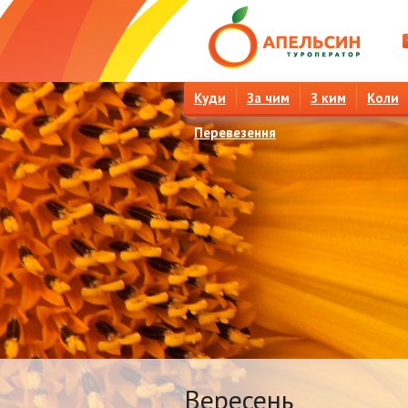
Куди
За чим
З ким
Коли
Перевезення
Вересень