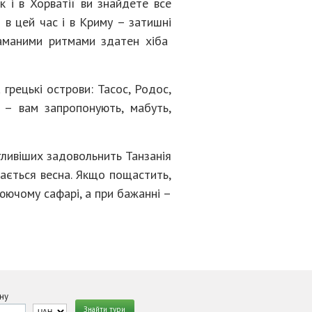
к і в Хорватії ви знайдете все
 в цей час і в Криму – затишні
ламаними ритмами здатен хіба
 грецькі острови: Тасос, Родос,
 – вам запропонують, мабуть,
гливіших задовольнить Танзанія
нається весна. Якщо пощастить,
люючому сафарі, а при бажанні –
ну
Знайти тури