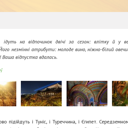
 їдуть на відпочинок двічі за сезон: влітку й у ве
ого незмінні атрибути: молоде вино, ніжно-білий овеч
я! Ваша відпустка вдалась.
ї
о підійдуть і Туніс, і Туреччина, і Єгипет. Середземно