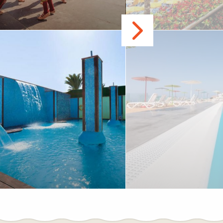
Івано-Франківськ-Манява-Коломия-
Верховина-Криворівня-Буковель-