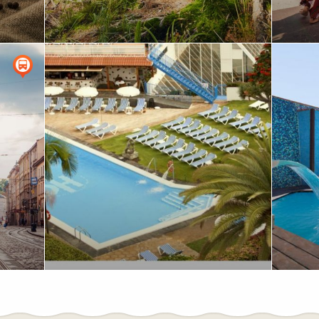
ель
Івано-Франківськ-Яремче- г.Маковиця-
Галич-
г.Хом'як-Верховина-г.Говерла
Косів-
Яремче
че-