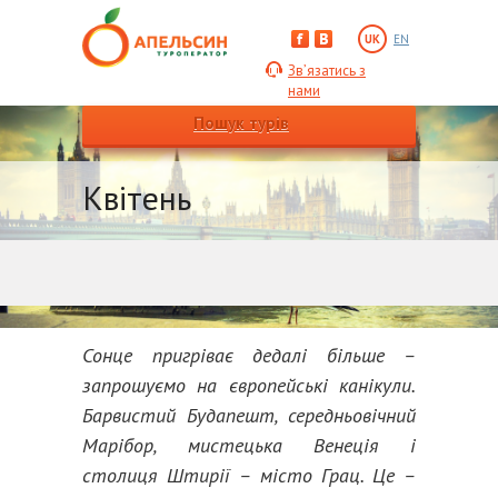
UK
EN
Зв’язатись з
нами
Пошук турів
Квітень
Сонце пригріває дедалі більше –
запрошуємо на європейські канікули.
Барвистий Будапешт, середньовічний
Марібор, мистецька Венеція і
столиця Штирії – місто Грац. Це –