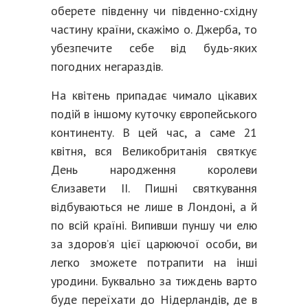
оберете південну чи південно-східну
частину країни, скажімо о. Джерба, то
убезпечите себе від будь-яких
погодних негараздів.
На квітень припадає чимало цікавих
подій в іншому куточку європейського
континенту. В цей час, а саме 21
квітня, вся Великобританія святкує
День народження королеви
Єлизавети ІІ. Пишні святкування
відбуваються не лише в Лондоні, а й
по всій країні. Випивши пуншу чи елю
за здоров’я цієї царюючої особи, ви
легко зможете потрапити на інші
уродини. Буквально за тиждень варто
буде переїхати до Нідерландів, де в