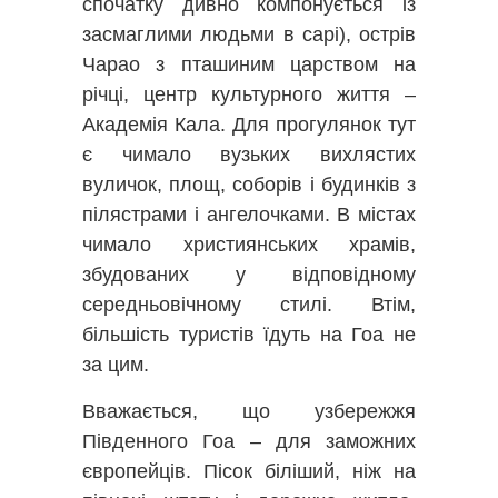
спочатку дивно компонується із
засмаглими людьми в сарі), острів
Чарао з пташиним царством на
річці, центр культурного життя –
Академія Кала. Для прогулянок тут
є чимало вузьких вихлястих
вуличок, площ, соборів і будинків з
пілястрами і ангелочками. В містах
чимало християнських храмів,
збудованих у відповідному
середньовічному стилі. Втім,
більшість туристів їдуть на Гоа не
за цим.
Вважається, що узбережжя
Південного Гоа – для заможних
європейців. Пісок біліший, ніж на