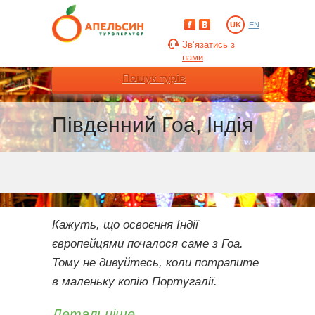
UK
EN
Зв’язатись з
нами
Пошук турів
Південний Гоа, Індія
Кажуть, що освоєння Індії
європейцями почалося саме з Гоа.
Тому не дивуйтесь, коли потрапите
в маленьку копію Португалії.
Детальніше