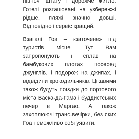
півночі штату і дорожче житло.
Готелі розташовані на узбережжі
рідше, пляжі значно довші.
Відповідно і сервіс кращий.
Взагалі Гоа – «заточене» під
туристів місце. Тут Вам
запропонують і сплав на
бамбукових плотах посеред
джунглів, і подорож на джипах, і
відвідини крокодильчиків. Цікавими
також будуть поїздки до портового
міста Васка-да-Гама і буддистських
печер в Маргао. А також
захоплюючі транс-вечірки, без яких
Гоа неможливо собі уявити.