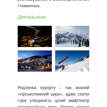
Глеммталь.
Детальніше
Родзинка курорту - так званий
«гірськолижний цирк», адже схили
гори утворюють цілий амфітеатр
різноманітних трас. Пологі спуски