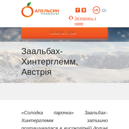
UK
EN
Зв’язатись з
нами
Пошук турів
Заальбах-
Хинтерглемм,
Австрія
«Солодка парочка» Заальбах-
Хинтерглемм затишно
розташувалася в високогірній долині