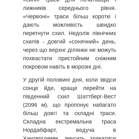
лижників середнього рівня.
«Червоні» траси більш короткі і
дають можливість швидко
перетнути схил. Недолік північних
схилів - довгий «сонячний» день,
через що верхні ділянки не можуть
похвастати пристойним сніжним
покровом навіть в морозні дні.
У другій половині дня, коли звідси
сонце йде, краще перейти на
південний схил Шаттберг-Вест
(2096 м), що пропонує набагато
більш довгі та складні траси.
Складна екстремальна траса
Нордабфарт, ведуча в
Хинтерглемм, змусить злякатися