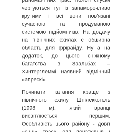
чергуються тут із запаморочливо
крутими і всі вони пов'язані
сучасною та продуманою
системою підйомників. На додачу
на північних схилах є обширна
область для фрірайду. Ну а на
додаток, до цього сніжному
багатства в Заальбах –
Хинтерглеммі наявний відмінний
«апрескі».
Починати катання краще з
північного схилу Шпілеккогель
(1998 м), який вранці
висвітлюється першим.
Особливість цього району - довгі
«сині» траси для початківців і