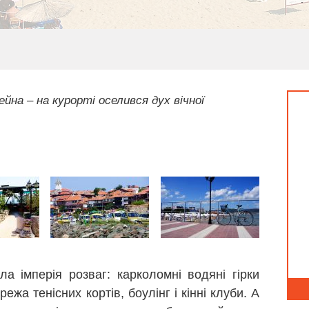
ейна – на курорті оселився дух вічної
ла імперія розваг: карколомні водяні гірки
ежа тенісних кортів, боулінг і кінні клуби. А