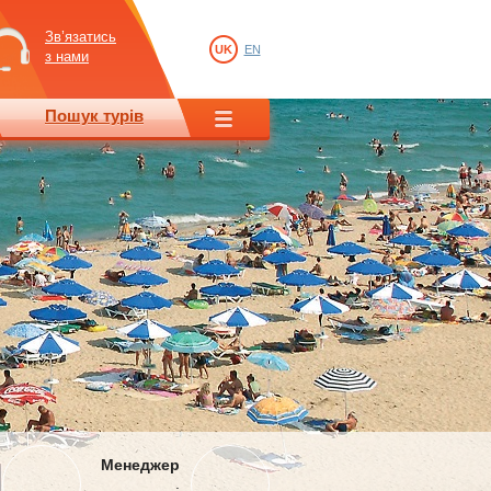
Зв’язатись
UK
EN
з нами
Пошук турів
Менеджер
: