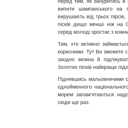
перед тим, як зануритись в
випити шампанського на п
вирушають від трьох пірсів
пісків дещо менші ніж на С
серед молоді зростає з кожн
Тим, хто активно займається
корисними. Тут Ви зможете 
заодно можна й підлікуват
Золотих пісків найкраще підх
Піднявшись мальовничими с
однойменного національного
морем запам’ятаються надо
сюди ще раз.