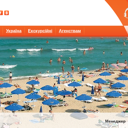
Україна
Екскурсійні
Агенствам
Менеджер
: