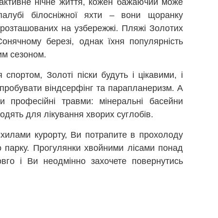
 активне нічне життя, кожен бажаючий може
алубі білосніжної яхти – вони щоранку
, розташованих на узбережжі. Пляжі Золотих
онячному березі, однак їхня популярність
им сезоном.
 спортом, Золоті піски будуть і цікавими, і
спробувати віндсерфінг та парапланеризм. А
и професійні травми: мінеральні басейни
одять для лікування хворих суглобів.
хилами курорту, Ви потрапите в прохолоду
 парку. Прогулянки хвойними лісами понад
вго і Ви неодмінно захочете повернутись