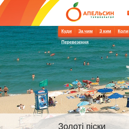
Куди
За чим
З ким
Коли
Перевезення
Золоті піски