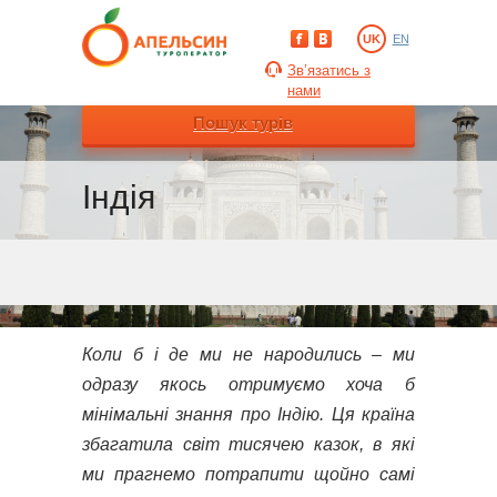
UK
EN
Зв’язатись з
нами
Пошук турів
Індія
Коли б і де ми не народились – ми
одразу якось отримуємо хоча б
мінімальні знання про Індію. Ця країна
збагатила світ тисячею казок, в які
ми прагнемо потрапити щойно самі