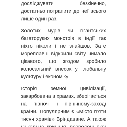
досліджувати безкінечно,
достатньо потрапити до неї всього
лише один раз.
Золотих мурів чи гігантських
багаторуких монстрів в Індії так
ніхто ніколи і не знайшов. Зате
мореплавці відкрили світу чимало
цікавого, що згодом зробило
колосальний внесок у глобальну
культуру і економіку.
Історія земної цивілізації,
закарбована в храмах, зберігається
на півночі і північному-заході
країни. Популярним є «Місто п’яти
тисяч храмів» Вріндаване. А також
унікальна криниця, всередені якої