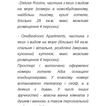
- Deluxe Rooms, частина з яких з видом
на море (номери в новозбудованому,
найбільш тихому, крилі готелю,
близько 28 кв.м, макс можливе
розміщення 4 персони)
- OneBedroom Apartments, частина з
яких з видом на море (близько 64 кв.м,
спальня і вітальня, розділені дверима,
кухонний куточок, макс можливе
розміщення 4 персони).
Просторі і витончено оформлені
номери готелю Alba оснащені
кондиціонерами. У кожному номері
встановлено телевізор і сейф, а в
деяких є диван. У числі інших
зручностей - власна ванна кімната з
душем і ванною, а також персональний