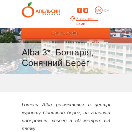
UK
EN
Зв’язатись з
нами
Пошук турів
Alba 3*, Болгарія,
Сонячний Берег
Готель Alba розмістився в центрі
курорту Сонячний берег, на головній
набережній, всього в 50 метрах від
пляжу