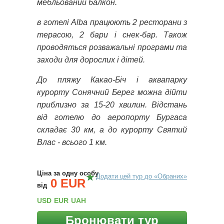
мебльований балкон.
в готелі Alba працюють 2 ресторани з
терасою, 2 бари і снек-бар. Також
проводяться розважальні програми та
заходи для дорослих і дітей.
До пляжу Какао-Біч і аквапарку
курорту Сонячний Берег можна дійти
приблизно за 15-20 хвилин. Відстань
від готелю до аеропорту Бургаса
складає 30 км, а до курорту Святий
Влас - всього 1 км.
Ціна за одну особу
Додати цей тур до «Обраних»
0 EUR
від
USD
EUR
UAH
Бронювати тур