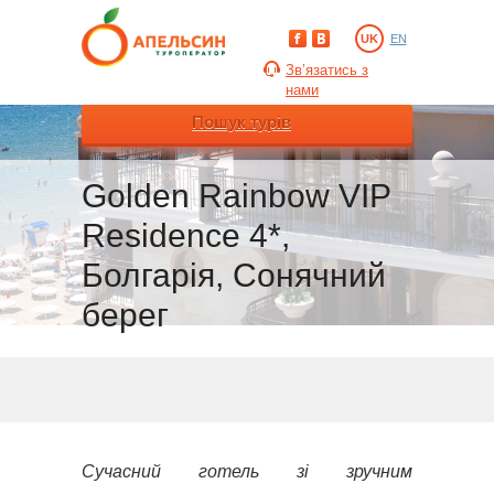
UK
EN
Зв’язатись з
нами
Пошук турів
Golden Rainbow VIP
Residence 4*,
Болгарія, Сонячний
берег
Сучасний готель зі зручним