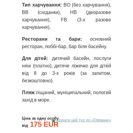
Тип харчування:
BO (без харчування),
BB (сніданки), HB (дворазове
харчування), FB (3-х разове
харчування).
Ресторани та бари:
основний
ресторан, лоббі-бар, бар біля басейну.
Для дітей:
дитячий басейн, послуги
няні (платно), дитяче ліжечко для дітей
від 8 до 3-х років (за запитом,
безкоштовно).
Пляж
піщаний, муніципальний, пологий
захід в море.
Ціна за одну особу
Додати цей тур до «Обраних»
175 EUR
від