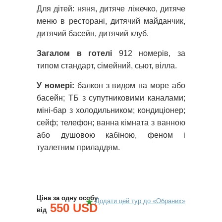
Для дітей: няня, дитяче ліжечко, дитяче
меню в ресторані, дитячий майданчик,
дитячий басейн, дитячий клуб.
Загалом в готелі
912 номерів, за
типом стандарт, сімейний, сьют, вілла.
У номері:
балкон з видом на море або
басейн; ТБ з супутниковими каналами;
міні-бар з холодильником; кондиціонер;
сейф; телефон; ванна кімната з ванною
або душовою кабіною, феном і
туалетним приладдям.
Ціна за одну особу
Додати цей тур до «Обраних»
550 USD
від