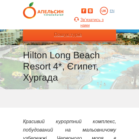
UK
EN
Зв’язатись з
нами
Пошук турів
Hilton Long Beach
Resort 4*, Єгипет,
Хургада
Красивий курортний комплекс,
побудований на мальовничому
узбережжі Червоного моря в