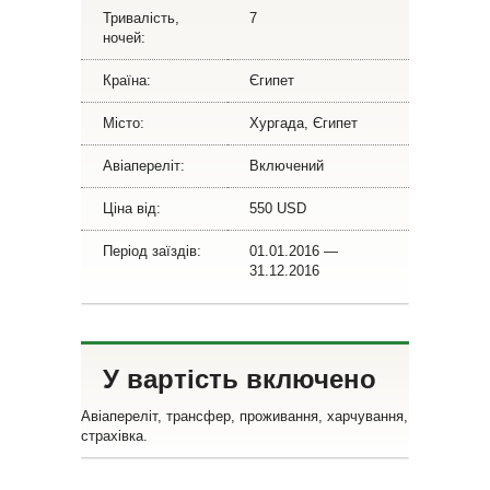
Тривалість,
7
ночей:
Країна:
Єгипет
Місто:
Хургада, Єгипет
Авіапереліт:
Включений
Ціна від:
550 USD
Період заїздів:
01.01.2016 —
31.12.2016
У вартість включено
Авіапереліт, трансфер, проживання, харчування,
страхівка.