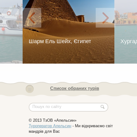
Шарм Ель Шейх, Єгипет
Хурга
 казок
Родзинкою подорожі в Шарм-
Ласка
ай Ви
Ель-Шейх вважають катання
Шахе
 ночей
на човнах із прозорим дном та
прове
, вони
занурення в морські глибини на
з мож
овго.
справжньому батискафі
.
запам
Список обраних турів
© 2013 ТзОВ «Апельсин»
Туроператор Апельсин
- Ми відкриваємо світ
мандрів для Вас