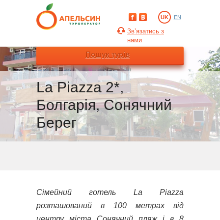
UK
EN
Зв’язатись з
нами
Пошук турів
La Piazza 2*,
Болгарія, Сонячний
Берег
Сімейний готель La Piazza
розташований в 100 метрах від
центру міста Сонячний пляж і в 8