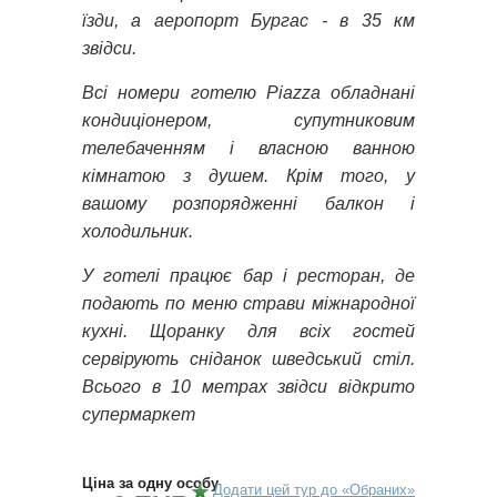
їзди, а аеропорт Бургас - в 35 км
звідси.
Всі номери готелю Piazza обладнані
кондиціонером, супутниковим
телебаченням і власною ванною
кімнатою з душем. Крім того, у
вашому розпорядженні балкон і
холодильник.
У готелі працює бар і ресторан, де
подають по меню страви міжнародної
кухні. Щоранку для всіх гостей
сервірують сніданок шведський стіл.
Всього в 10 метрах звідси відкрито
супермаркет
Ціна за одну особу
Додати цей тур до «Обраних»