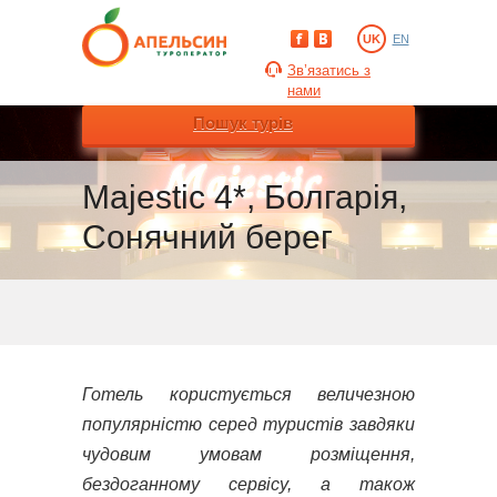
UK
EN
Зв’язатись з
нами
Пошук турів
Majestic 4*, Болгарія,
Сонячний берег
Готель користується величезною
популярністю серед туристів завдяки
чудовим умовам розміщення,
бездоганному сервісу, а також