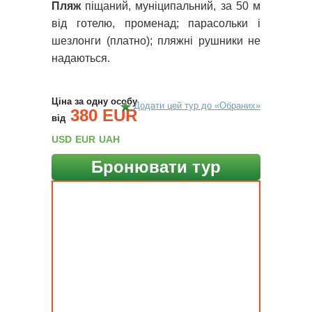
Пляж
піщаний, муніципальний, за 50 м
від готелю, променад; парасольки і
шезлонги (платно); пляжні рушники не
надаються.
Ціна за одну особу
Додати цей тур до «Обраних»
380 EUR
від
USD
EUR
UAH
Бронювати тур