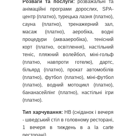
Розваги та послуги:
розважальні та
анімаційні програми дорослих, SPA-
центр (платно), турецька лазня (платно),
сауна (платно), тренажерний зал,
масаж (платно), аеробіка, водні
процедури (аквааеробіка), тенісний
корт (платно, освітлення), настільний
теніс, пляжний волейбол, міні-гольф
(платно, навпроти готелю), дартс,
більярд (платно), прокат автомобілів
(платно), футбол (платно), міні-футбол
(платно), водний мотоцикл (платно),
бананасейлінг (платно), настільні ігри
(платно).
Тип харчування:
HB (сніданок і вечеря
- шведський стіл в головному ресторані,
1 вечеря в тиждень в a la carte
ресторані).