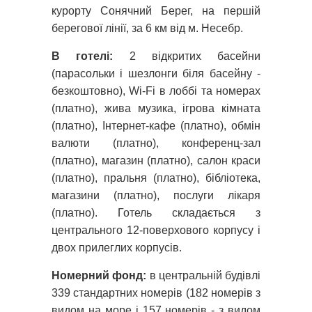
курорту Сонячний Берег, на першій
берегової лінії, за 6 км від м. Несебр.
В готелі:
2 відкритих басейни
(парасольки і шезлонги біля басейну -
безкоштовно), Wi-Fi в лоббі та номерах
(платно), жива музика, ігрова кімната
(платно), Інтернет-кафе (платно), обмін
валюти (платно), конференц-зал
(платно), магазин (платно), салон краси
(платно), пральня (платно), бібліотека,
магазини (платно), послуги лікаря
(платно). Готель складається з
центрального 12-поверхового корпусу і
двох прилеглих корпусів.
Номерний фонд:
в центральній будівлі
339 стандартних номерів (182 номерів з
видом на море і 157 номерів - з видом