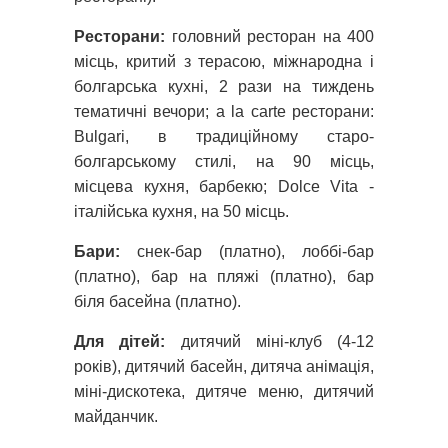
Ресторани:
головний ресторан на 400
місць, критий з терасою, міжнародна і
болгарська кухні, 2 рази на тиждень
тематичні вечори; а la сarte ресторани:
Bulgari, в традиційному старо-
болгарському стилі, на 90 місць,
місцева кухня, барбекю; Dolce Vita -
італійська кухня, на 50 місць.
Бари:
снек-бар (платно), лоббі-бар
(платно), бар на пляжі (платно), бар
біля басейна (платно).
Для дітей:
дитячий міні-клуб (4-12
років), дитячий басейн, дитяча анімація,
міні-дискотека, дитяче меню, дитячий
майданчик.