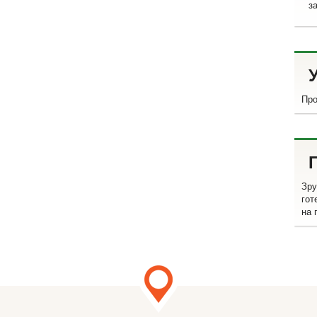
за
Про
Зру
гот
на 