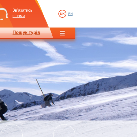
Зв’язатись
UK
EN
з нами
Пошук турів