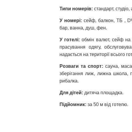
Типи номерів:
стандарт, студіо,
У номері:
сейф, балкон, ТБ , DV
бар, ванна, душ, фен.
У готелі:
обмін валют, сейф на р
прасування одягу, обслуговув
надається на території всього го
Розваги та спорт:
сауна, маса
зберігання лиж, лижна школа, 
рибалка.
Для дітей:
дитяча площадка.
Підйомник:
за 50 м від готелю.