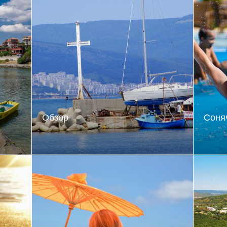
Обзор
Соня
ський
Секрет привабливості цього
Модні
ми на
місця – в самій назві курорту.
хлопц
сюди.
Обзор з болгарської означає
набір
енням
«красивий вигляд», в це місце
на Со
кі ж
легко закохатись: тут і море, і
гори, і ліс.