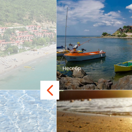
Несебр
к в Еленіте - це
Прагнете поєднати європей
 казковому місці, де
затишок із сонячними ванна
я море і гори. Тільки
красивих пляжах – Вам 
очиваючих порушують
Північні пляжі є продовж
 спокій і тишу цього
Сонячного берега, та
золотисті і розлогі.