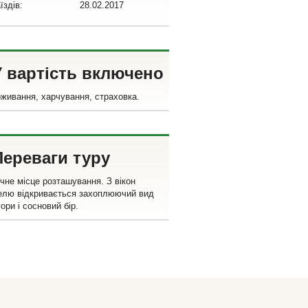
їздів:
28.02.2017
У вартість включено
живання, харчування, страховка.
Переваги туру
чне місце розташування. З вікон
елю відкривається захоплюючий вид
гори і сосновий бір.