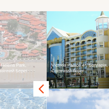
 Helena Park,
Victoria Palace 4*, Болгарія,
онячний Берег
Сонячний берег
e Helena Park 5 * -
Розкішний готель з розви
отельний комплекс,
інфраструктурою, з цік
у вважається одним з
інтер’єром, де поєднує
наменитому курорті
декілька екзотичних ст
берег. Тут, біля
ідеально підходить для люби
орного моря, можна
спокійного пляжного відпочинк