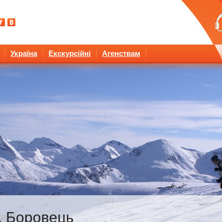
Україна
Екскурсійні
Агенствам
я, Боровець