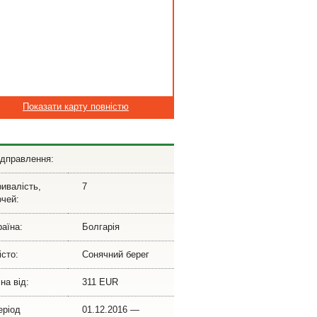
Показати карту повністю
ідправлення:
ривалість,
7
очей:
раїна:
Болгарія
істо:
Сонячний берег
на від:
311 EUR
еріод
01.12.2016 —