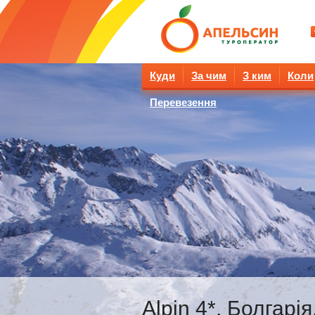
Куди
За чим
З ким
Коли
Перевезення
Alpin 4*, Болгарі