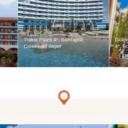
Trakia Plaza 4*, Болгарія,
Golde
Сонячний берег
4*, Б
еною
Готель пропонує комфортні
Суча
аний
номери, якісне харчування,
розт
понує
розташований недалеко від центру
берег
исоку
курорту Сонячний берег.
центр