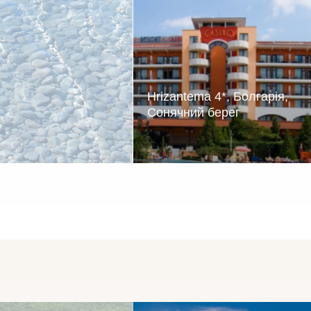
вести відпочинок з
Hrizantema 4*, Болгарія,
Сонячний берег
Розкішний готель з зел
територією, розташов
недалеко від моря, про
комфортабельні номери і в
якість обслуговування.