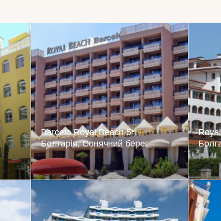
Barcelo Royal Beach 5*,
Royal
Болгарія, Сонячний берег
Болга
неною
Готель розташований в
Готе
авим
центральній частині курорту
гостя
ться
Сонячний берег, відмінна
центр
илів,
інфраструктура, красива
спект
телів
територія.
у.