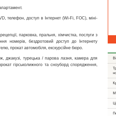
 апартамент.
D, телефон, доступ в Інтернет (Wi-Fi, FOC), міні-
ецепції, парковка, пральня, хімчистка, послуги з
ання номерів, бездротовий доступ до Інтернету
телю, прокат автомобіля, екскурсійне бюро.
ж, джакузі, турецька / парова лазня, камера для
В
прокат гірськолижного та сноуборд спорядження,
Т
н
К
М
Ці
П