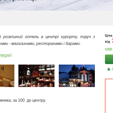
Ціна
й розкішний готель в центрі курорту, поруч з
від
агами - магазинами, ресторанами і барами.
USD
лереї
мника, за 100 до центру.