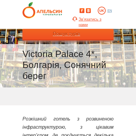
UK
EN
Зв’язатись з
нами
Пошук турів
Victoria Palace 4*,
Болгарія, Сонячний
берег
Розкішний готель з розвиненою
інфраструктурою, з цікавим
інтер’єром, де поєднується декілька