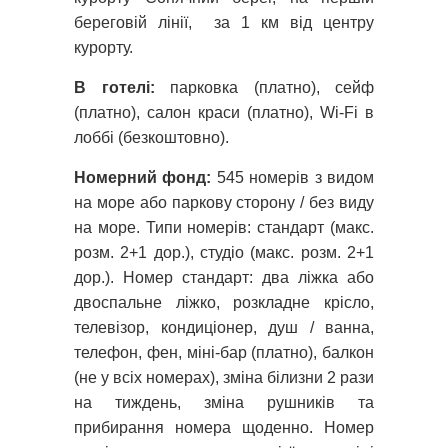
береговій лінії, за 1 км від центру
курорту.
В готелі:
парковка (платно), сейф
(платно), салон краси (платно), Wi-Fi в
лоббі (безкоштовно).
Номерний фонд:
545 номерів з видом
на море або паркову сторону / без виду
на море. Типи номерів: стандарт (макс.
розм. 2+1 дор.), студіо (макс. розм. 2+1
дор.). Номер стандарт: два ліжка або
двоспальне ліжко, розкладне крісло,
телевізор, кондиціонер, душ / ванна,
телефон, фен, міні-бар (платно), балкон
(не у всіх номерах), зміна білизни 2 рази
на тиждень, зміна рушників та
прибирання номера щоденно. Номер