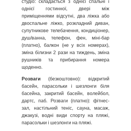
студіо: cкладається з однієї спальні і
однієї гостинної, двері між
приміщеннями відсутні, два ліжка або
двоспальне ліжко, розкладний диван,
супутникове телебачення, кондиціонер,
душ/ванна, телефон, фен, міні-бар
(платно), балкон (не у всіх номерах),
зміна білизни 2 рази на тиждень, зміна
рушників та прибирання номера
щоденно.
Розваги
(безкоштовно): відкритий
басейн, парасольки і шезлонги біля
басейна, закритий басейн, волейбол,
дартс, паб. Розваги (платно): фітнес-
зал, настільний теніс, сауна, масаж,
джакузі, водні види спорту на пляжі,
парасольки і шезлонги на пляжі.