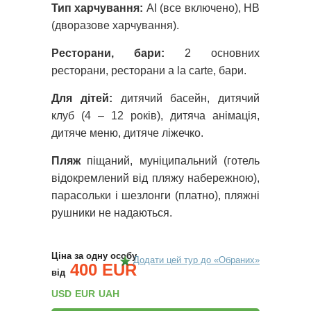
Тип харчування:
AI (все включено), HB
(дворазове харчування).
Ресторани, бари:
2 основних
ресторани, ресторани a la carte, бари.
Для дітей:
дитячий басейн, дитячий
клуб (4 – 12 років), дитяча анімація,
дитяче меню, дитяче ліжечко.
Пляж
піщаний, муніципальний (готель
відокремлений від пляжу набережною),
парасольки і шезлонги (платно), пляжні
рушники не надаються.
Ціна за одну особу
Додати цей тур до «Обраних»
400 EUR
від
USD
EUR
UAH