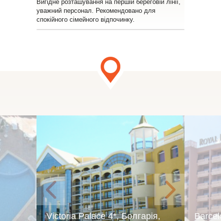
Вигідне розташування на першій береговій лінії,
уважний персонал. Рекомендовано для
спокійного сімейного відпочинку.
Victoria Palace 4*, Болгарія,
Barcel