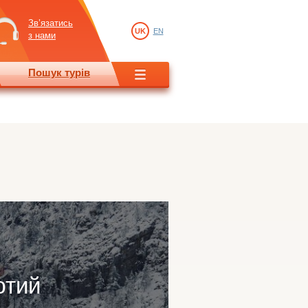
Зв’язатись
UK
EN
з нами
Пошук турів
ютий