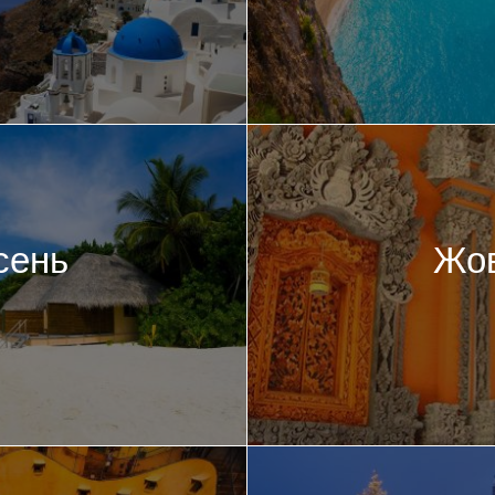
сень
Жо