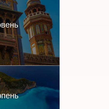
рвень
рпень