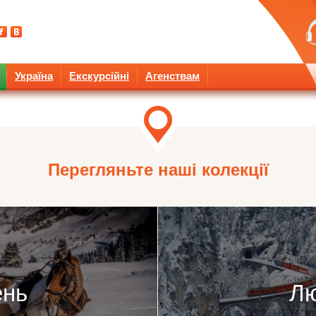
Україна
Екскурсійні
Агенствам
Перегляньте наші колекції
ень
Л