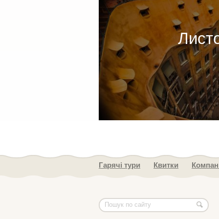
Лист
Гарячі тури
Квитки
Компан