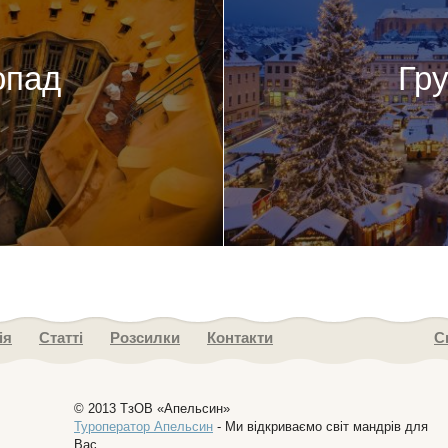
опад
Гр
ія
Статті
Розсилки
Контакти
С
© 2013 ТзОВ «Апельсин»
Туроператор Апельсин
- Ми відкриваємо світ мандрів для
Вас