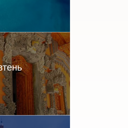
втень