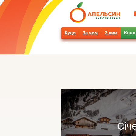
Куди
За чим
З ким
Коли
Перевезення
Січ