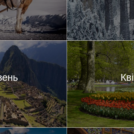
зень
Кв