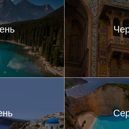
ень
Че
ень
Се