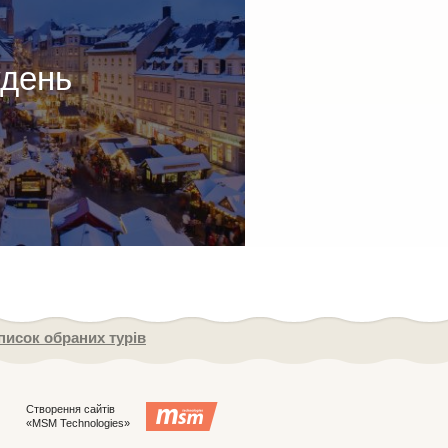
удень
писок обраних турів
Створення сайтів
«MSM Technologies»