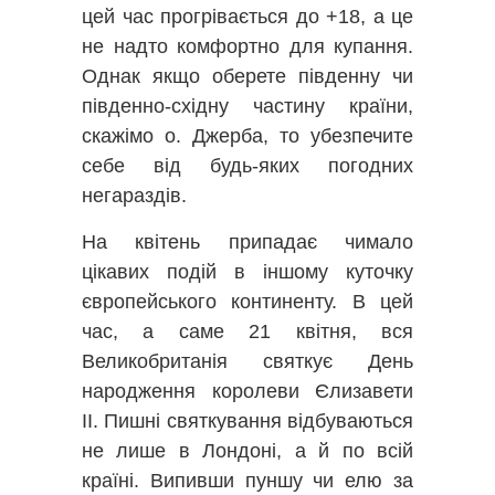
цей час прогрівається до +18, а це
не надто комфортно для купання.
Однак якщо оберете південну чи
південно-східну частину країни,
скажімо о. Джерба, то убезпечите
себе від будь-яких погодних
негараздів.
На квітень припадає чимало
цікавих подій в іншому куточку
європейського континенту. В цей
час, а саме 21 квітня, вся
Великобританія святкує День
народження королеви Єлизавети
ІІ. Пишні святкування відбуваються
не лише в Лондоні, а й по всій
країні. Випивши пуншу чи елю за