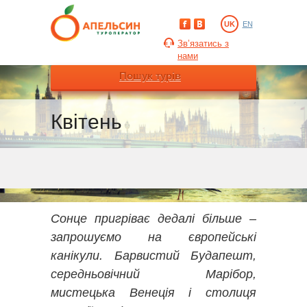
UK
EN
Зв’язатись з
нами
Пошук турів
Квітень
Сонце пригріває дедалі більше –
запрошуємо на європейські
канікули. Барвистий Будапешт,
середньовічний Марібор,
мистецька Венеція і столиця