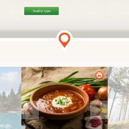
Знайти тури
реція,