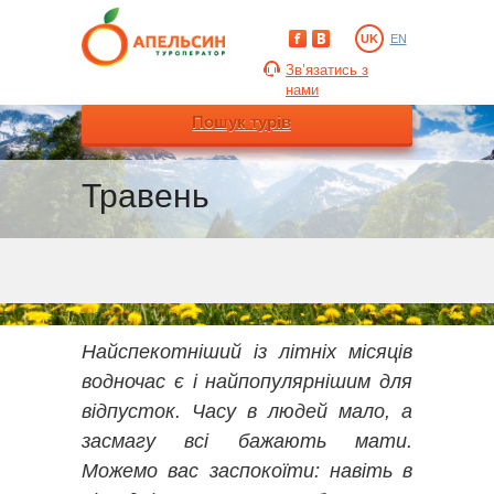
UK
EN
Зв’язатись з
нами
Пошук турів
Травень
Найспекотніший із літніх місяців
водночас є і найпопулярнішим для
відпусток. Часу в людей мало, а
засмагу всі бажають мати.
Можемо вас заспокоїти: навіть в