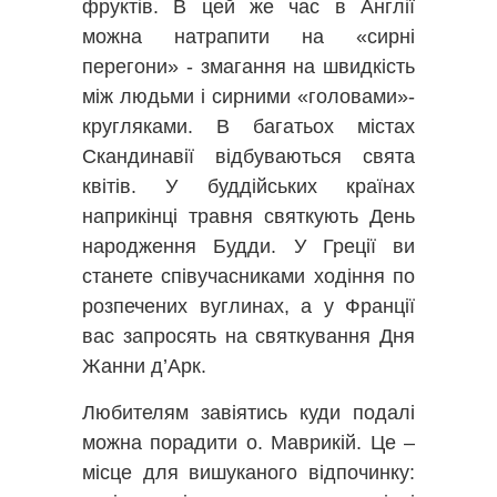
фруктів. В цей же час в Англії
можна натрапити на «сирні
перегони» - змагання на швидкість
між людьми і сирними «головами»-
кругляками. В багатьох містах
Скандинавії відбуваються свята
квітів. У буддійських країнах
наприкінці травня святкують День
народження Будди. У Греції ви
станете співучасниками ходіння по
розпечених вуглинах, а у Франції
вас запросять на святкування Дня
Жанни д’Арк.
Любителям завіятись куди подалі
можна порадити о. Маврикій. Це –
місце для вишуканого відпочинку: